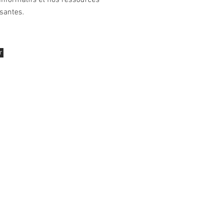
 informatifs et nos ressources
santes.
r