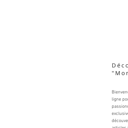
Déc
"Mon
Bienvenu
ligne p
passionn
exclusi
découver