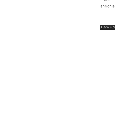
articles
enrichis
Découvri